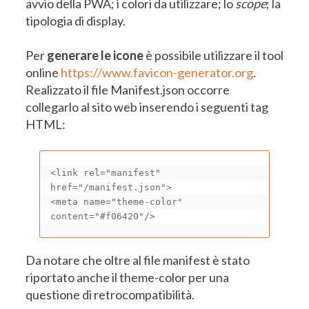
avvio della PWA; i colori da utilizzare; lo
scope
; la
tipologia di display.
Per
generare le icone
è possibile utilizzare il tool
online
https://www.favicon-generator.org
.
Realizzato il file Manifest.json occorre
collegarlo al sito web inserendo i seguenti tag
HTML:
<link rel="manifest" 
href="/manifest.json">

<meta name="theme-color" 
content="#f06420"/>
Da notare che oltre al file manifest è stato
riportato anche il theme-color per una
questione di retrocompatibilità.