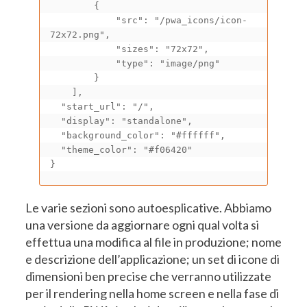
        {

            "src": "/pwa_icons/icon-
72x72.png",

            "sizes": "72x72",

            "type": "image/png"

        }

    ],

  "start_url": "/",

  "display": "standalone",

  "background_color": "#ffffff",

  "theme_color": "#f06420"

}
Le varie sezioni sono autoesplicative. Abbiamo
una versione da aggiornare ogni qual volta si
effettua una modifica al file in produzione; nome
e descrizione dell’applicazione; un set di icone di
dimensioni ben precise che verranno utilizzate
per il rendering nella home screen e nella fase di