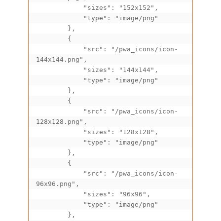
            "sizes": "152x152",

            "type": "image/png"

        },

        {

            "src": "/pwa_icons/icon-
144x144.png",

            "sizes": "144x144",

            "type": "image/png"

        },

        {

            "src": "/pwa_icons/icon-
128x128.png",

            "sizes": "128x128",

            "type": "image/png"

        },

        {

            "src": "/pwa_icons/icon-
96x96.png",

            "sizes": "96x96",

            "type": "image/png"

        },
