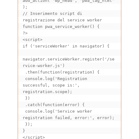
add_action( 'wp_head', 'pwa_tag_html' 
);

// Inserimento script di 
registrazione del service worker

function pwa_service_worker() {

?>

<script>

if ('serviceWorker' in navigator) {

navigator.serviceWorker.register('/se
rvice-worker.js')

 .then(function(registration) {

 console.log('Registration 
successful, scope is:', 
registration.scope);

 })

 .catch(function(error) {

 console.log('Service worker 
registration failed, error:', error);

 });

}

</script>
