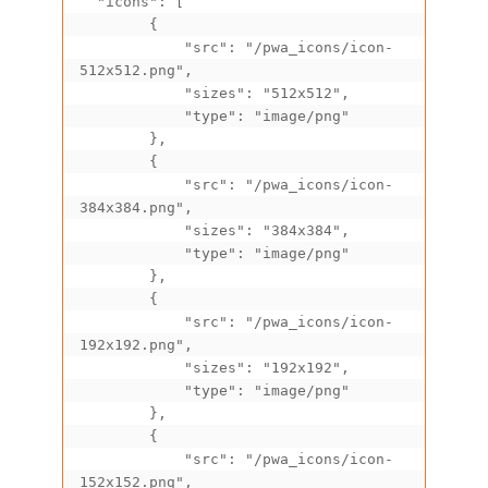
  "icons": [

        {

            "src": "/pwa_icons/icon-
512x512.png",

            "sizes": "512x512",

            "type": "image/png"

        },

        {

            "src": "/pwa_icons/icon-
384x384.png",

            "sizes": "384x384",

            "type": "image/png"

        },

        {

            "src": "/pwa_icons/icon-
192x192.png",

            "sizes": "192x192",

            "type": "image/png"

        },

        {

            "src": "/pwa_icons/icon-
152x152.png",
