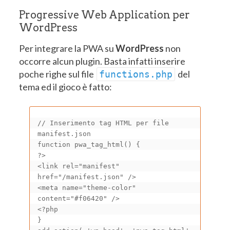
Progressive Web Application per
WordPress
Per integrare la PWA su
WordPress
non
occorre alcun plugin. Basta infatti inserire
poche righe sul file
del
functions.php
tema ed il gioco è fatto:
// Inserimento tag HTML per file 
manifest.json

function pwa_tag_html() {

?>

<link rel="manifest" 
href="/manifest.json" />

<meta name="theme-color" 
content="#f06420" />

<?php

}
