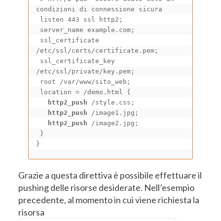
condizioni di connessione sicura

 listen 443 ssl http2;

 server_name example.com;

 ssl_certificate 
/etc/ssl/certs/certificate.pem;

 ssl_certificate_key 
/etc/ssl/private/key.pem;

 root /var/www/sito_web;

 location = /demo.html {

http2_push
 /style.css;

http2_push
 /image1.jpg;

http2_push
 /image2.jpg;

 }

}
Grazie a questa direttiva è possibile effettuare il
pushing delle risorse desiderate. Nell’esempio
precedente, al momento in cui viene richiesta la
risorsa