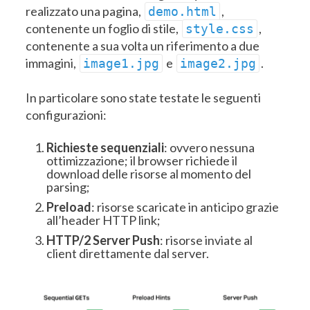
realizzato una pagina,
,
demo.html
contenente un foglio di stile,
,
style.css
contenente a sua volta un riferimento a due
immagini,
e
.
image1.jpg
image2.jpg
In particolare sono state testate le seguenti
configurazioni:
Richieste sequenziali
: ovvero nessuna
ottimizzazione; il browser richiede il
download delle risorse al momento del
parsing;
Preload
: risorse scaricate in anticipo grazie
all’header HTTP link;
HTTP/2 Server Push
: risorse inviate al
client direttamente dal server.