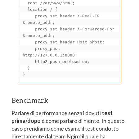
  root /var/www/html;

  location / {

     proxy_set_header X-Real-IP 
$remote_addr;

     proxy_set_header X-Forwarded-For 
$remote_addr;

     proxy_set_header Host $host;

     proxy_pass 
http://127.0.0.1:8080;

http2_push_preload
 on;

  }

}
Benchmark
Parlare di performance senza i dovuti
test
prima/dopo
è come parlare di niente. In questo
caso prendiamo come esame il test condotto
direttamente dal team Nginx il quale ha